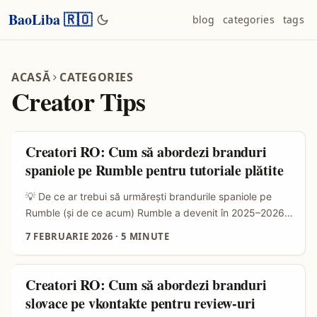
BaoLiba 🇷🇴
blog
categories
tags
ACASĂ
CATEGORIES
Creator Tips
Creatori RO: Cum să abordezi branduri
spaniole pe Rumble pentru tutoriale plătite
💡 De ce ar trebui să urmărești brandurile spaniole pe
Rumble (și de ce acum) Rumble a devenit în 2025–2026
un spațiu interesant pentru creatorii care vor tutoriale
7 FEBRUARIE 2026
·
5 MINUTE
branded: algoritmul încă privilegiază retenția organică,
cererea pentru conținut long-form explicativ crește, iar
brandurile din Spania caută formate care livrează “atenție
Creatori RO: Cum să abordezi branduri
calificată” mai degrabă decât doar impresii — trend
slovace pe vkontakte pentru review-uri
confirmat în raportul de tendințe IAB Spain pentru 2026,