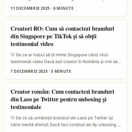
chineză răspunde foarte bine la oferte temporare pe
parteneriate internaționale, Uruguay e piață mică dar
11 DECEMBRIE 2025
·
6 MINUTE
canale locale (Cult of Mac, Techtimes). ...
nimic plictisitor: e autentică, cultura muzicală locali se
potrivește foarte bine cu formate Spotify (playlisturi,
podcasturi sponsorizate) și brandurile locale caută
Creatori RO: Cum să contactezi branduri
audiențe noi. Piața de influencer marketing continuă să
din Singapore pe TikTok și să obții
crească global — potrivit Emprendedores, investițiile în
testimonial video
influencer marketing rămân în creștere în 2026 — iar asta
înseamnă că brandurile din America Latină sunt mai
💡 De ce ar trebui să ții minte Singapore când vinzi
deschise la colaborări creative și cross‑platform. ...
testimonial video Dacă ești creator în România și vrei să
scalezi colaborările internaționale, Singapore e o piață
7 DECEMBRIE 2025
·
5 MINUTE
smart: branduri orientate spre turism, lifestyle, tech și
entertainment care investesc serios în storytelling pe
TikTok. Organizații precum Singapore Tourism Board
Creator român: Cum contactezi branduri
comunică activ pe canale sociale și colaborează frecvent
din Laos pe Twitter pentru unboxing și
cu creatori pentru conținut localizat (vezi sfaturile și
testimoniale
conturile lor oficiale: visitsingapore.com, STB social
channels). ...
💡 De ce să urmărești branduri din Laos pe Twitter (și
când merită efortul) Dacă faci conținut de tip unboxing și
testimoniale, vânătoarea de branduri exotice — gen Laos