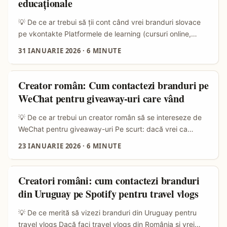
educaționale
care spune că mărciile vor plăti tot mai mult pentru
secunde de atenție și pentru conținut care oferă valoare
💡 De ce ar trebui să ții cont când vrei branduri slovace
reală (consejos o entretenimiento). ...
pe vkontakte Platformele de learning (cursuri online,
LMS-uri, academii tech) sunt pe val în Europa Centrală —
31 IANUARIE 2026
·
6 MINUTE
inclusiv în Slovacia. Dacă faci content în România și vrei
să atragi branduri slovace pentru review-uri sau
colaborări pe vkontakte, e esențial să înțelegi două
Creator român: Cum contactezi branduri pe
chestii: cum comunică companiile din zonă și cum
WeChat pentru giveaway-uri care vând
funcționează ecosistemul vkontakte (VK) pentru outreach
B2B/B2C. ...
💡 De ce ar trebui un creator român să se intereseze de
WeChat pentru giveaway-uri Pe scurt: dacă vrei ca
brandurile românești să facă conversii reale din piața
23 IANUARIE 2026
·
6 MINUTE
chineză — sau măcar să arate interes — WeChat e
canalul #1 în care se discută, cumpără și viralizează
promoții. Nu e doar o aplicație de chat: e un ecosistem
Creatori români: cum contactezi branduri
(mini-programs, Official Accounts, Payments) și multe
din Uruguay pe Spotify pentru travel vlogs
companii chineze reacționează instant la oferte locale sau
internaționale bine plasate. Referințele recente (vezi
💡 De ce merită să vizezi branduri din Uruguay pentru
promoțiile Apple de Anul Nou Lunar) arată că audiența
travel vlogs Dacă faci travel vlogs din România și vrei