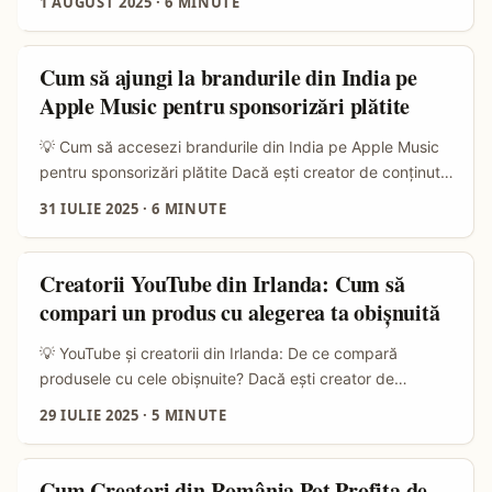
1 AUGUST 2025
·
6 MINUTE
să fii acolo unde e publicul tău, iar în 2025 asta înseamnă
și platforme mai puțin explorate în România, cum ar fi
Douyin, versiunea chineză a TikTok-ului, dar adaptată
Cum să ajungi la brandurile din India pe
local. Spania e o piață înfloritoare pentru creatorii de
Apple Music pentru sponsorizări plătite
conținut din zona Douyin, cu o comunitate activă și
diversă. ...
💡 Cum să accesezi brandurile din India pe Apple Music
pentru sponsorizări plătite Dacă ești creator de conținut
în România și visezi să faci colaborări cu branduri indiene
31 IULIE 2025
·
6 MINUTE
pe Apple Music, probabil te întrebi de unde să începi.
India e o piață uriașă, cu peste 300 de milioane de
utilizatori conectați la conținut digital și un interes tot mai
Creatorii YouTube din Irlanda: Cum să
mare pentru muzică și lifestyle, iar brandurile locale
compari un produs cu alegerea ta obișnuită
investesc serios în influencer marketing. ...
💡 YouTube și creatorii din Irlanda: De ce compară
produsele cu cele obișnuite? Dacă ești creator de
conținut în România, probabil te-ai întrebat cum fac alții,
29 IULIE 2025
·
5 MINUTE
mai ales cei din piețe mai mici, cum e Irlanda, să-și
recomande produsele fără să pară forțați. Pe YouTube,
creatorii irlandezi au o abordare interesantă când vine
Cum Creatori din România Pot Profita de