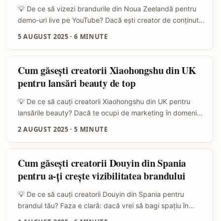
...
💡 De ce să vizezi brandurile din Noua Zeelandă pentru
demo-uri live pe YouTube? Dacă ești creator de conținut
sau marketer în România și vrei să-ți extinzi orizonturile,
5 AUGUST 2025
·
6 MINUTE
colaborarea cu branduri din Noua Zeelandă pe YouTube
prin live demo-uri poate fi o mișcare inteligentă. Piața kiwi
este cunoscută pentru deschiderea către inovație și
Cum găsești creatorii Xiaohongshu din UK
marketing digital, iar consumatorii lor sunt activi pe
pentru lansări beauty de top
YouTube. ...
💡 De ce să cauți creatorii Xiaohongshu din UK pentru
lansările beauty? Dacă te ocupi de marketing în domeniul
cosmeticelor și skincare-ului, sigur ai observat cum piața
2 AUGUST 2025
·
5 MINUTE
globală se schimbă rapid. După amenințarea cu
interzicerea TikTok-ului în SUA, milioane de utilizatori au
migrat către Xiaohongshu — platforma chineză care a
Cum găsești creatorii Douyin din Spania
explodat în popularitate, mai ales în rândul pasionaților de
pentru a-ți crește vizibilitatea brandului
frumusețe. ...
💡 De ce să cauți creatorii Douyin din Spania pentru
brandul tău? Faza e clară: dacă vrei să bagi spațiu în
social media și să-ți crești vizibilitatea brandului, trebuie