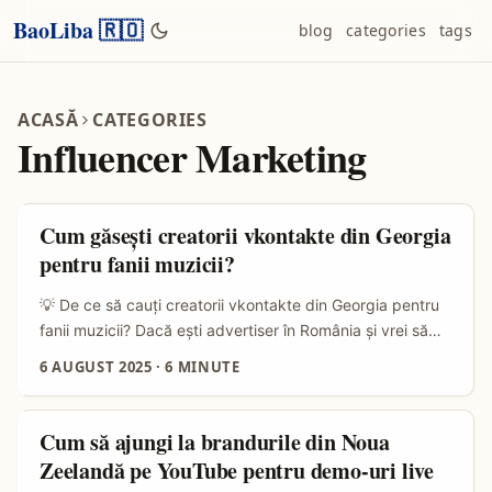
BaoLiba 🇷🇴
blog
categories
tags
ACASĂ
CATEGORIES
Influencer Marketing
Cum găsești creatorii vkontakte din Georgia
pentru fanii muzicii?
💡 De ce să cauți creatorii vkontakte din Georgia pentru
fanii muzicii? Dacă ești advertiser în România și vrei să
exploatezi potențialul creatorilor de conținut din Georgia
6 AUGUST 2025
·
6 MINUTE
pe platforma vkontakte, atunci trebuie să știi că ai în față
o oportunitate interesantă. Publicul georgian pe
vkontakte e foarte activ, iar creatorii locali au început să-
Cum să ajungi la brandurile din Noua
și croiască un drum solid în nișa muzicii, folosind conținut
Zeelandă pe YouTube pentru demo-uri live
original și metode creative pentru a-și crește comunitățile.