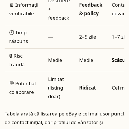
Descriere
📄 Informaţii
Feedback
Contact
+
verificabile
& policy
dovadă
feedback
⏱️ Timp
—
2–5 zile
1–7 zile
răspuns
🔒 Risc
Medie
Medie
Scăzut
fraudă
Limitat
💬 Potenţial
(listing
Ridicat
Cel ma
colaborare
doar)
Tabela arată că listarea pe eBay e cel mai uşor punct
de contact iniţial, dar profilul de vânzător şi