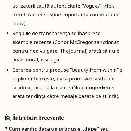
utilizatorii caută autenticitate (Vogue/TikTok
trend tracker susține importanța conținutului
nativ).
Regulile de transparență se înăspresc —
exemple recente (Conor McGregor sancționat
pentru nedivulgare, TheJournal) arată că nu e
doar moral, e și legal.
Cererea pentru produse “beauty-from-within” și
suplimente crește; dacă promovezi astfel de
produse, ai grijă la claims (NutraIngredients
arată tendința către mesaje bazate pe știință).
🙋 Întrebări frecvente
❓
Cum verific dacă un produs e „dupe” sau