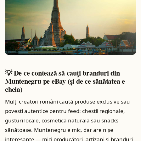
💡 De ce contează să cauți branduri din
Muntenegru pe eBay (și de ce sănătatea e
cheia)
Mulți creatori români caută produse exclusive sau
povesti autentice pentru feed: chestii regionale,
gusturi locale, cosmetică naturală sau snacks
sănătoase. Muntenegru e mic, dar are nişe
interesante — mici producători, artizani și branduri