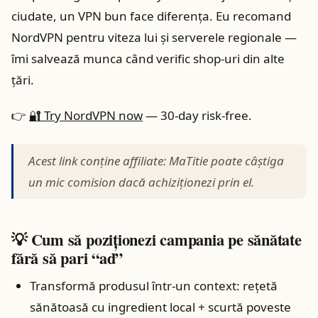
ciudate, un VPN bun face diferenţa. Eu recomand
NordVPN pentru viteza lui și serverele regionale —
îmi salvează munca când verific shop‑uri din alte
țări.
👉
🔐 Try NordVPN now
— 30‑day risk‑free.
Acest link conține affiliate: MaTitie poate câştiga
un mic comision dacă achiziţionezi prin el.
💡 Cum să poziţionezi campania pe sănătate
fără să pari “ad”
Transformă produsul într‑un context: reţetă
sănătoasă cu ingredient local + scurtă poveste