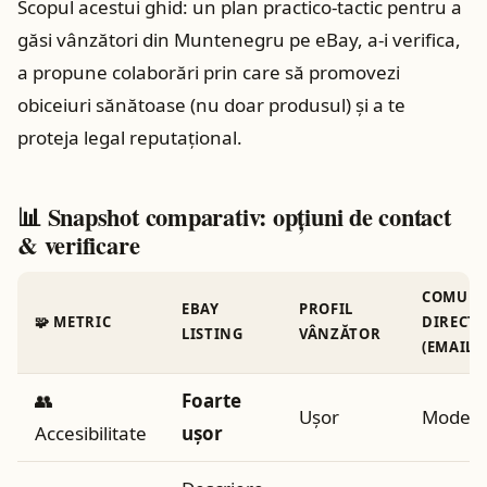
Scopul acestui ghid: un plan practico‑tactic pentru a
găsi vânzători din Muntenegru pe eBay, a-i verifica,
a propune colaborări prin care să promovezi
obiceiuri sănătoase (nu doar produsul) și a te
proteja legal reputațional.
📊 Snapshot comparativ: opţiuni de contact
& verificare
COMUNI
EBAY
PROFIL
🧩 METRIC
DIRECTĂ
LISTING
VÂNZĂTOR
(EMAIL/
👥
Foarte
Uşor
Modera
Accesibilitate
uşor