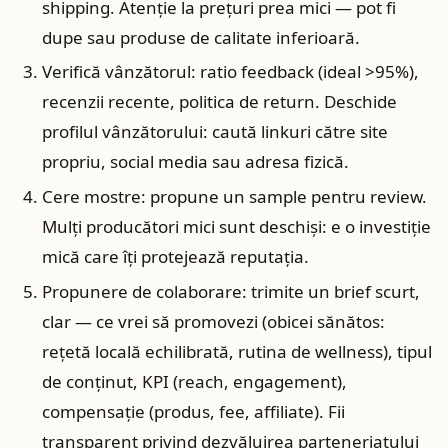
shipping. Atenție la prețuri prea mici — pot fi
dupe sau produse de calitate inferioară.
Verifică vânzătorul: ratio feedback (ideal >95%),
recenzii recente, politica de return. Deschide
profilul vânzătorului: caută linkuri către site
propriu, social media sau adresa fizică.
Cere mostre: propune un sample pentru review.
Mulți producători mici sunt deschiși: e o investiție
mică care îți protejează reputația.
Propunere de colaborare: trimite un brief scurt,
clar — ce vrei să promovezi (obicei sănătos:
reţetă locală echilibrată, rutina de wellness), tipul
de conținut, KPI (reach, engagement),
compensaţie (produs, fee, affiliate). Fii
transparent privind dezvăluirea parteneriatului