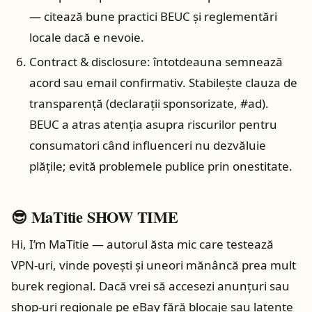
— citează bune practici BEUC și reglementări
locale dacă e nevoie.
Contract & disclosure: întotdeauna semnează
acord sau email confirma­tiv. Stabilește clauza de
transparență (declarații sponsorizate, #ad).
BEUC a atras atenția asupra riscurilor pentru
consumatori când influenceri nu dezvăluie
plățile; evită problemele publice prin onestitate.
😎 MaTitie SHOW TIME
Hi, I’m MaTitie — autorul ăsta mic care testează
VPN‑uri, vinde poveşti şi uneori mănâncă prea mult
burek regional. Dacă vrei să accesezi anunţuri sau
shop‑uri regionale pe eBay fără blocaje sau latenţe