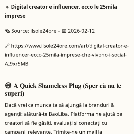
🔸
Digital creator e influencer, ecco le 25mila
imprese
🗞️ Source: ilsole24ore – 📅 2026-02-12
🔗
https://www.ilsole24ore.com/art/digital-creator-e-
influencer-ecco-25mila-imprese-che-vivono-i-social-
AI9xr5MB
😅 A Quick Shameless Plug (Sper că nu te
superi)
Dacă vrei ca munca ta să ajungă la branduri &
agenții: alătură‑te BaoLiba. Platforma ne ajută pe
creatori să fie găsiți, evaluați și conectați cu
campanii relevante. Trimite‑ne un mail la