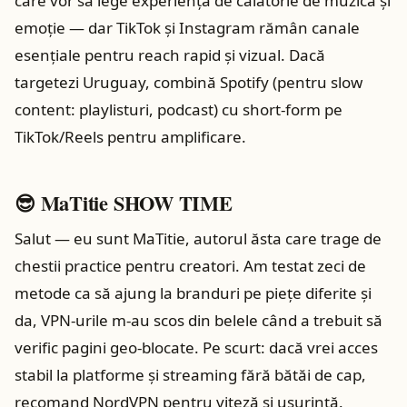
care vor să lege experiența de călătorie de muzică și
emoție — dar TikTok și Instagram rămân canale
esențiale pentru reach rapid și vizual. Dacă
targetezi Uruguay, combină Spotify (pentru slow
content: playlisturi, podcast) cu short‑form pe
TikTok/Reels pentru amplificare.
😎 MaTitie SHOW TIME
Salut — eu sunt MaTitie, autorul ăsta care trage de
chestii practice pentru creatori. Am testat zeci de
metode ca să ajung la branduri pe piețe diferite și
da, VPN‑urile m‑au scos din belele când a trebuit să
verific pagini geo‑blocate. Pe scurt: dacă vrei acces
stabil la platforme și streaming fără bătăi de cap,
recomand NordVPN pentru viteză și ușurință.