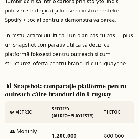
Tumblr de nișă într‑o carieră prin storytelling și
potrivire strategică) și folosirea instrumentelor
Spotify + social pentru a demonstra valoarea.
În restul articolului îți dau un plan pas cu pas — plus
un snapshot comparativ util ca să decizi ce
platformă folosești pentru outreach și cum
structurezi oferta pentru brandurile uruguayene.
📊 Snapshot: comparație platforme pentru
outreach către branduri din Uruguay
SPOTIFY
🧩 METRIC
TIKTOK
(AUDIO+PLAYLISTS)
👥 Monthly
1.200.000
800.000