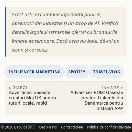
Acest articol combină informații publice,
observații din industrie și un strop de AI. Verifică
detaliile legale și termenele ofertei cu brandurile
înainte de semnare. Dacă ceva nu bate, dă‑mi un
semn și corectez.
INFLUENCER MARKETING
SPOTIFY
TRAVEL-VLOG
« ÎNAPOI
ÎNAINTE »
Advertiser: Găsește
Advertiser ROM: Găsește
creatori Moj UK pentru
creatori LinkedIn din
tururi locale, rapid
Danemarca pentru
instalări APP
© 2026
BaoLiba 🇷🇴
·
Despre noi
·
Contactați-ne
·
Politica de confidențialitate