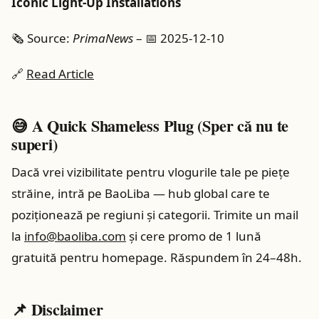
Iconic Light-Up Installations
🗞️ Source:
PrimaNews
– 📅 2025-12-10
🔗
Read Article
😅 A Quick Shameless Plug (Sper că nu te
superi)
Dacă vrei vizibilitate pentru vlogurile tale pe piețe
străine, intră pe BaoLiba — hub global care te
poziționează pe regiuni și categorii. Trimite un mail
la
info@baoliba.com
și cere promo de 1 lună
gratuită pentru homepage. Răspundem în 24–48h.
📌 Disclaimer