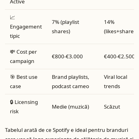
Active
📈
7% (playlist
14%
Engagement
shares)
(likes+shares)
tipic
💸 Cost per
€800-€3.000
€400-€2.500
campaign
🎯 Best use
Brand playlists,
Viral local
case
podcast cameo
trends
🔒 Licensing
Medie (muzică)
Scăzut
risk
Tabelul arată de ce Spotify e ideal pentru branduri