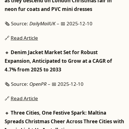
as they descend on London Christmas fair in
neon fur coats and PVC mini dresses
🗞️ Source:
DailyMailUK
– 📅 2025-12-10
🔗
Read Article
🔸
Denim Jacket Market Set for Robust
Expansion, Anticipated to Grow at a CAGR of
4.7% from 2025 to 2033
🗞️ Source:
OpenPR
– 📅 2025-12-10
🔗
Read Article
🔸
Three Cities, One Festive Spark: Maltina
Spreads Christmas Cheer Across Three Cities with