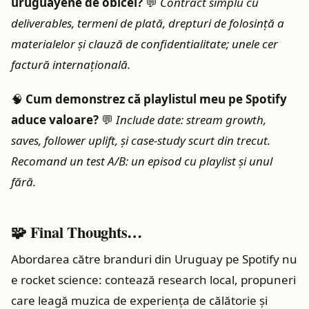
uruguayene de obicei?
💬
Contract simplu cu
deliverables, termeni de plată, drepturi de folosință a
materialelor și clauză de confidentialitate; unele cer
factură internațională.
🧠
Cum demonstrez că playlistul meu pe Spotify
aduce valoare?
💬
Include date: stream growth,
saves, follower uplift, și case‑study scurt din trecut.
Recomand un test A/B: un episod cu playlist și unul
fără.
🧩 Final Thoughts…
Abordarea către branduri din Uruguay pe Spotify nu
e rocket science: contează research local, propuneri
care leagă muzica de experiența de călătorie și