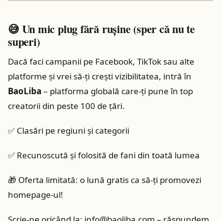
😅 Un mic plug fără rușine (sper că nu te
superi)
Dacă faci campanii pe Facebook, TikTok sau alte
platforme și vrei să-ți crești vizibilitatea, intră în
BaoLiba
– platforma globală care-ți pune în top
creatorii din peste 100 de țări.
✅ Clasări pe regiuni și categorii
✅ Recunoscută și folosită de fani din toată lumea
🎁 Oferta limitată: o lună gratis ca să-ți promovezi
homepage-ul!
Scrie-ne oricând la:
info@baoliba.com
– răspundem