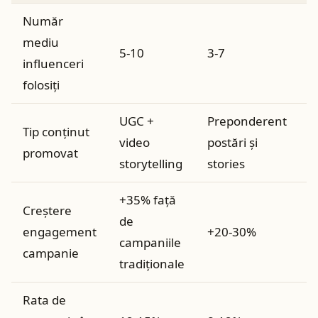
Număr
M
mediu
5-10
3-7
d
influenceri
m
folosiți
UGC +
Preponderent
U
Tip conținut
video
postări și
f
promovat
storytelling
stories
î
+35% față
Creștere
I
de
engagement
+20-30%
i
campaniile
campanie
e
tradiționale
Rata de
D