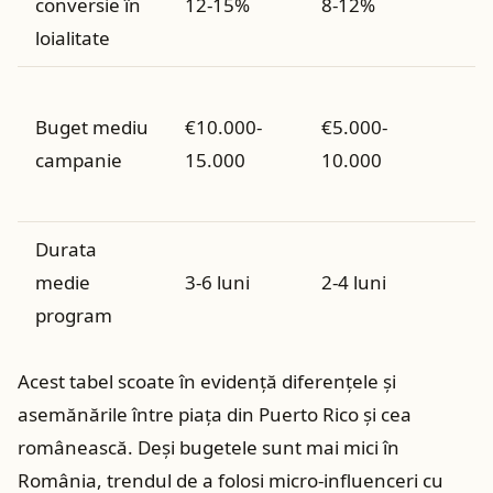
conversie în
12-15%
8-12%
a
loialitate
ș
P
Buget mediu
€10.000-
€5.000-
i
campanie
15.000
10.000
m
c
Durata
C
medie
3-6 luni
2-4 luni
c
program
c
Acest tabel scoate în evidență diferențele și
asemănările între piața din Puerto Rico și cea
românească. Deși bugetele sunt mai mici în
România, trendul de a folosi micro-influenceri cu