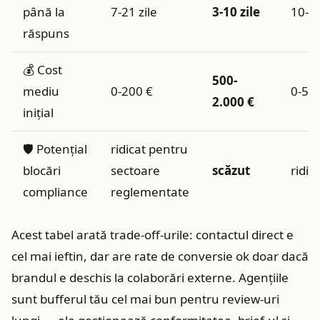
până la
7-21 zile
3-10 zile
10-30
răspuns
💰 Cost
500-
mediu
0-200 €
0-50
2.000 €
inițial
🛡️ Potențial
ridicat pentru
blocări
sectoare
scăzut
ridic
compliance
reglementate
Acest tabel arată trade-off-urile: contactul direct e
cel mai ieftin, dar are rate de conversie ok doar dacă
brandul e deschis la colaborări externe. Agențiile
sunt bufferul tău cel mai bun pentru review-uri