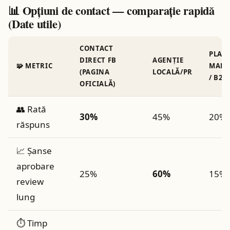
📊 Opțiuni de contact — comparație rapidă
(Date utile)
CONTACT
PLAT
DIRECT FB
AGENȚIE
🧩 METRIC
MARK
(PAGINA
LOCALĂ/PR
/ B2B
OFICIALĂ)
👥 Rată
30%
45%
20%
răspuns
📈 Șanse
aprobare
25%
60%
15%
review
lung
⏱️ Timp