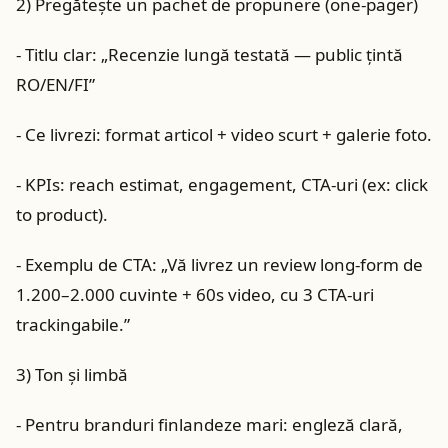
2) Pregătește un pachet de propunere (one-pager)
- Titlu clar: „Recenzie lungă testată — public țintă
RO/EN/FI”
- Ce livrezi: format articol + video scurt + galerie foto.
- KPIs: reach estimat, engagement, CTA-uri (ex: click
to product).
- Exemplu de CTA: „Vă livrez un review long-form de
1.200–2.000 cuvinte + 60s video, cu 3 CTA-uri
trackingabile.”
3) Ton și limbă
- Pentru branduri finlandeze mari: engleză clară,