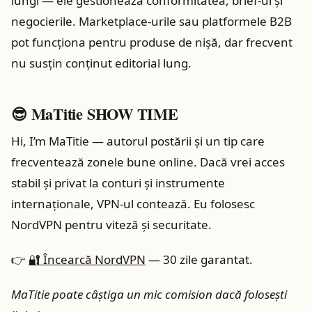
lungi — ele gestionează conformitatea, brief-ul și
negocierile. Marketplace-urile sau platformele B2B
pot funcționa pentru produse de nișă, dar frecvent
nu susțin conținut editorial lung.
😎 MaTitie SHOW TIME
Hi, I’m MaTitie — autorul postării și un tip care
frecventează zonele bune online. Dacă vrei acces
stabil și privat la conturi și instrumente
internaționale, VPN-ul contează. Eu folosesc
NordVPN pentru viteză și securitate.
👉
🔐 Încearcă NordVPN
— 30 zile garantat.
MaTitie poate câștiga un mic comision dacă folosești