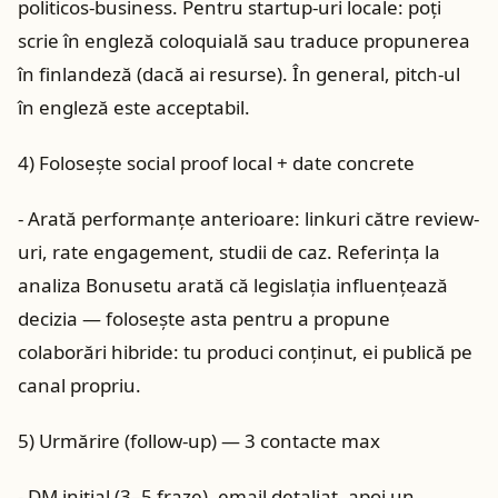
politicos-business. Pentru startup-uri locale: poți
scrie în engleză coloquială sau traduce propunerea
în finlandeză (dacă ai resurse). În general, pitch-ul
în engleză este acceptabil.
4) Folosește social proof local + date concrete
- Arată performanțe anterioare: linkuri către review-
uri, rate engagement, studii de caz. Referința la
analiza Bonusetu arată că legislaţia influenţează
decizia — folosește asta pentru a propune
colaborări hibride: tu produci conținut, ei publică pe
canal propriu.
5) Urmărire (follow-up) — 3 contacte max
- DM inițial (3–5 fraze), email detaliat, apoi un