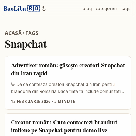
BaoLiba 🇷🇴
blog
categories
tags
ACASĂ
TAGS
Snapchat
Advertiser român: găsește creatori Snapchat
din Iran rapid
💡 De ce contează creatori Snapchat din Iran pentru
brandurile din România Dacă ţinta ta include comunităţi
iraniene — fie diaspora din UE, pasionaţi de cultură, fie
12 FEBRUARIE 2026
·
5 MINUTE
pieţe B2C specializate — Snapchat e un canal cu
potenţial real: creșterea timpului petrecut pe platformă şi
interesul Gen Z pentru conţinut creat de creatorii lor
Creator român: Cum contactezi branduri
transformă creatorii în „noul search” pentru tineri. După
italiene pe Snapchat pentru demo live
cum explică Saket Jha Saurabh (Snap) — consumul de