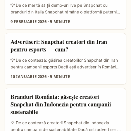
conţinut a crescut, Snap Stars au crescut 1.5x iar
💡 De ce merită să ții demo-uri live pe Snapchat cu
Spotlight a explodat 4x year-over-year — semn că
branduri din Italia Snapchat rămâne o platformă puternică
platforma scalează performanţă creativă, nu doar reach
pentru demo-uri live când vrei interacțiune rapidă, AR
9 FEBRUARIE 2026
·
5 MINUTE
tehnic. ...
creativ și audiențe tinere. Snap Inc. investește în AR și
tool-uri interactive (Lenses, Filters, Snap Ads), iar asta
transformă demo-urile în experiențe immersive, nu doar în
Advertiseri: Snapchat creatori din Iran
stream-uri standard — o șansă clară pentru creatorii care
pentru esports — cum?
știu să vândă formatul (sursa: Snap Inc. reference). ...
💡 De ce contează: găsirea creatorilor Snapchat din Iran
pentru campanii esports Dacă ești advertiser în România
care vrea să spargă tiparele în esports, piaţa creativă din
10 IANUARIE 2026
·
5 MINUTE
Iran poate părea o oportunitate neaşteptată: tineri
pasionaţi de gaming, creşteri organice rapide pe
platforme emergente şi creatori care înţeleg cultura
Branduri România: găsește creatori
internetului. Referinţa despre Freeland — un creator care
Snapchat din Indonezia pentru campanii
şi-a transformat pasiunea pentru gaming în oportunităţi
sustenabile
globale şi a fost invitat la Snap School (Snapchat) în 2024
— arată că platforma e pregătită să susţină creatori
💡 De ce contează creatorii Snapchat din Indonezia
gaming de top. Folosim acest exemplu ca studiu de caz:
pentru campanii de sustenabilitate Dacă eşti advertiser în